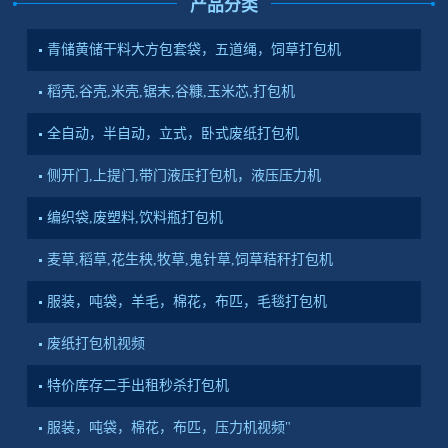
产品分类
青储黄储干料大方包套袋，五道绳，饲草打包机
稻壳,谷壳,米壳,锯末,谷糠,玉米芯,打包机
全自动，半自动，立式，卧式废纸打包机
侧开门,上提门,带门液压打包机，液压压力机
编织袋,废塑料,饮料瓶打包机
麦草,稻草,花生秧,牧草,鬼针草,饲草秸秆打包机
服装，吨袋，羊毛，棉花，布匹，毛毯打包机
废纸打包机视频
特价库存二手出租秒杀打包机
服装，吨袋，棉花，布匹，压力机视频"