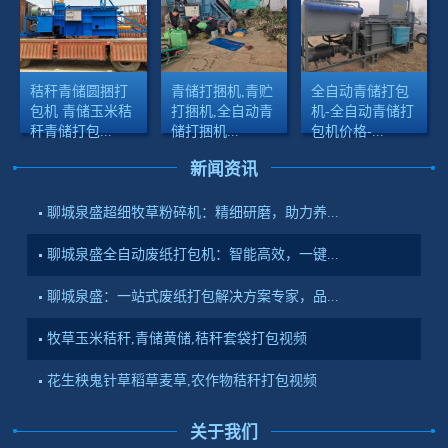
秸秆青储圆捆打
青储打捆机,青贮
全自动青储打包
包机 青储玉米秸
打捆机,全自动青
机-全自动青储打
秆青储打包...
储打捆机...
包机价格-...
新闻资讯
聊城泉盛超细牧草粉碎机：精细研磨，助力养...
聊城泉盛全自动废纸打包机：智能高效，一键...
聊城泉盛：一站式废纸打包解决方案专家，品...
牧草玉米秸秆,青储黄储,秸秆套袋打包视频
花生秧鬼针草稻草麦草,农作物秸秆打包视频
关于我们