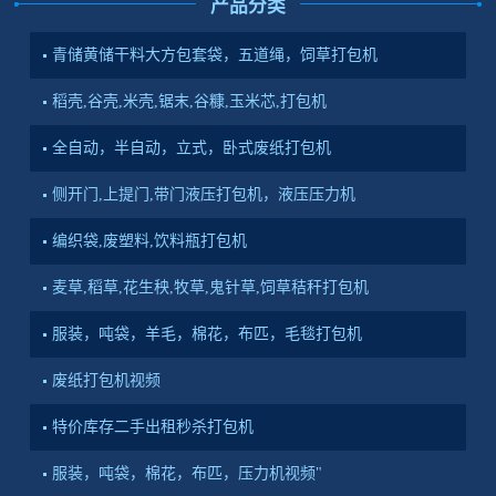
产品分类
青储黄储干料大方包套袋，五道绳，饲草打包机
稻壳,谷壳,米壳,锯末,谷糠,玉米芯,打包机
全自动，半自动，立式，卧式废纸打包机
侧开门,上提门,带门液压打包机，液压压力机
编织袋,废塑料,饮料瓶打包机
麦草,稻草,花生秧,牧草,鬼针草,饲草秸秆打包机
服装，吨袋，羊毛，棉花，布匹，毛毯打包机
废纸打包机视频
特价库存二手出租秒杀打包机
服装，吨袋，棉花，布匹，压力机视频"