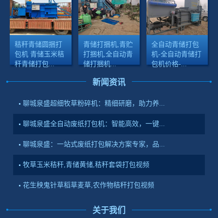
秸秆青储圆捆打
青储打捆机,青贮
全自动青储打包
包机 青储玉米秸
打捆机,全自动青
机-全自动青储打
秆青储打包...
储打捆机...
包机价格-...
新闻资讯
聊城泉盛超细牧草粉碎机：精细研磨，助力养...
聊城泉盛全自动废纸打包机：智能高效，一键...
聊城泉盛：一站式废纸打包解决方案专家，品...
牧草玉米秸秆,青储黄储,秸秆套袋打包视频
花生秧鬼针草稻草麦草,农作物秸秆打包视频
关于我们