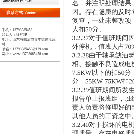
编织袋塑料打包机
名，并注明处理结果
因。存在隐患的及时
复查，一处未整改项
人扣50分。
手机：
13793085458
联系人：徐经理
3.2.37对于值班
地址：
山东省临清市青年街道江庄
村
外停机，值班人占70
邮箱：
13793085458@139.com
网址：www.13793085458.com
3.2.38由于轴承
相、接触不良造成电机
7.5KW以下的扣50分，
分，55KW-75KW扣2
3.2.39值班期间
报告单上报班组，班
责人负责将修理好的
其他人员的工资之中
3.2.40对于损坏
理质量，存在电修质