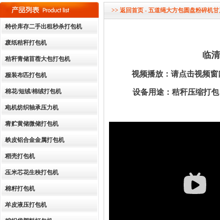
dddddddddddd
>>
返回首页
- 五道绳大方包圆盘粉碎机
特价库存二手出租秒杀打包机
废纸秸秆打包机
临清
秸秆青储苜蓿大包打包机
视频播放
：
请点击视频窗
服装布匹打包机
设备用途：秸秆压缩打包，
棉花/短绒/棉绒打包机
电机纺织轴承压力机
青贮黄储微储打包机
铁皮铝合金金属打包机
稻壳打包机
玉米芯花生秧打包机
棉籽打包机
羊皮液压打包机