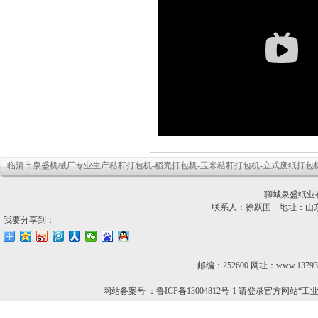
临清市泉盛机械厂专业生产
秸秆打包机
-
稻壳打包机
-
玉米秸秆打包机
-立式废纸打包机
聊城泉盛纸业
联系人：徐跃国 地址：山
我要分享到：
邮编：252600 网址：www.13793
网站备案号 ：鲁ICP备13004812号-1 请登录官方网站“工