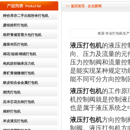
dddddddddddd
>>
返回首页
- 企业新闻
特价库存二手出租秒杀打包机
废纸秸秆打包机
来源:专业打包机生产厂家
秸秆青储苜蓿大包打包机
液压打包机
的液压控
服装布匹打包机
向、压力及流量的元
棉花/短绒/棉绒打包机
压力控制阀和流量控
电机纺织轴承压力机
是能实现某种规定功
青贮黄储微储打包机
能不同可分方向控制
铁皮铝合金金属打包机
液压打包机
的工作原
稻壳打包机
机控制阀就是控制液
玉米芯花生秧打包机
也是属于液压系统之
棉籽打包机
液压打包机
方向控制
羊皮液压打包机
制阀。液压打包机方