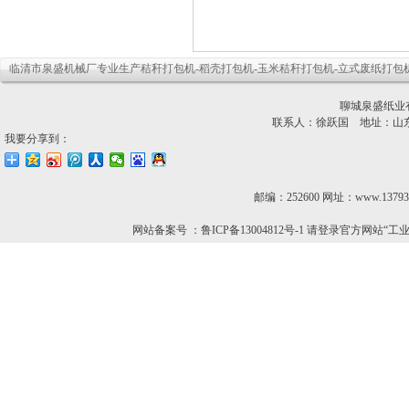
临清市泉盛机械厂专业生产
秸秆打包机
-
稻壳打包机
-
玉米秸秆打包机
-立式废纸打包机
聊城泉盛纸业
联系人：徐跃国 地址：山
我要分享到：
邮编：252600 网址：www.13793
网站备案号 ：鲁ICP备13004812号-1 请登录官方网站“工