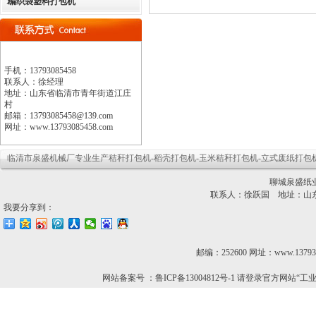
编织袋塑料打包机
手机：
13793085458
联系人：徐经理
地址：
山东省临清市青年街道江庄
村
邮箱：
13793085458@139.com
网址：www.13793085458.com
临清市泉盛机械厂专业生产
秸秆打包机
-
稻壳打包机
-
玉米秸秆打包机
-立式废纸打包机
聊城泉盛纸
联系人：徐跃国 地址：山
我要分享到：
邮编：252600 网址：www.13793
网站备案号 ：鲁ICP备13004812号-1 请登录官方网站“工