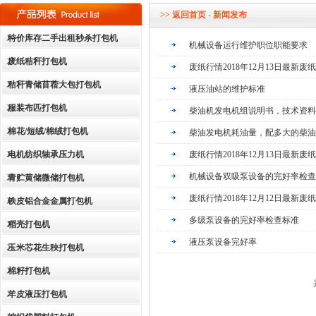
dddddddddddd
>>
返回首页
- 新闻发布
特价库存二手出租秒杀打包机
机械设备运行维护职位职能要求
废纸秸秆打包机
废纸行情2018年12月13日最新废纸价
秸秆青储苜蓿大包打包机
液压油站的维护标准
服装布匹打包机
柴油机发电机组说明书，技术资料
棉花/短绒/棉绒打包机
柴油发电机耗油量，配多大的柴油
电机纺织轴承压力机
废纸行情2018年12月13日最新废纸价
机械设备双吸泵设备的完好率检查
青贮黄储微储打包机
废纸行情2018年12月12日最新废纸价
铁皮铝合金金属打包机
多级泵设备的完好率检查标准
稻壳打包机
液压泵设备完好率
玉米芯花生秧打包机
棉籽打包机
羊皮液压打包机