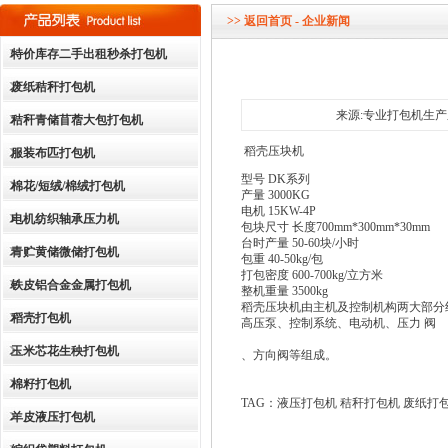
dddddddddddd
>>
返回首页
- 企业新闻
特价库存二手出租秒杀打包机
废纸秸秆打包机
来源:专业打包机生产厂家
秸秆青储苜蓿大包打包机
稻壳压块机
服装布匹打包机
型号 DK系列
棉花/短绒/棉绒打包机
产量 3000KG
电机 15KW-4P
电机纺织轴承压力机
包块尺寸 长度700mm*300mm*30mm
台时产量 50-60块/小时
青贮黄储微储打包机
包重 40-50kg/包
打包密度 600-700kg/立方米
铁皮铝合金金属打包机
整机重量 3500kg
稻壳压块机由主机及控制机构两大部分
稻壳打包机
高压泵、控制系统、电动机、压力 阀
玉米芯花生秧打包机
、方向阀等组成。
棉籽打包机
TAG：液压打包机 秸秆打包机 废纸打包机 临
羊皮液压打包机